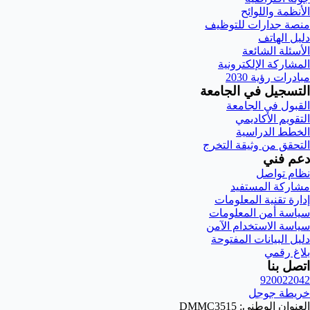
الأنظمة واللوائح
منصة جدارات للتوظيف
دليل الهاتف
الأسئلة الشائعة
المشاركة الإلكترونية
مبادرات رؤية 2030
التسجيل في الجامعة
القبول في الجامعة
التقويم الأكاديمي
الخطط الدراسية
التحقق من وثيقة التخرج
دعم فني
نظام تواصل
مشاركة المستفيد
إدارة تقنية المعلومات
سياسة أمن المعلومات
سياسة الاستخدام الآمن
دليل البيانات المفتوحة
بلاغ رقمي
اتصل بنا
920022042
خريطة جوجل
العنوان الوطني: DMMC3515