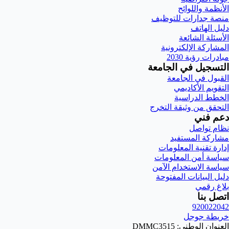
الأنظمة واللوائح
منصة جدارات للتوظيف
دليل الهاتف
الأسئلة الشائعة
المشاركة الإلكترونية
مبادرات رؤية 2030
التسجيل في الجامعة
القبول في الجامعة
التقويم الأكاديمي
الخطط الدراسية
التحقق من وثيقة التخرج
دعم فني
نظام تواصل
مشاركة المستفيد
إدارة تقنية المعلومات
سياسة أمن المعلومات
سياسة الاستخدام الآمن
دليل البيانات المفتوحة
بلاغ رقمي
اتصل بنا
920022042
خريطة جوجل
العنوان الوطني: DMMC3515