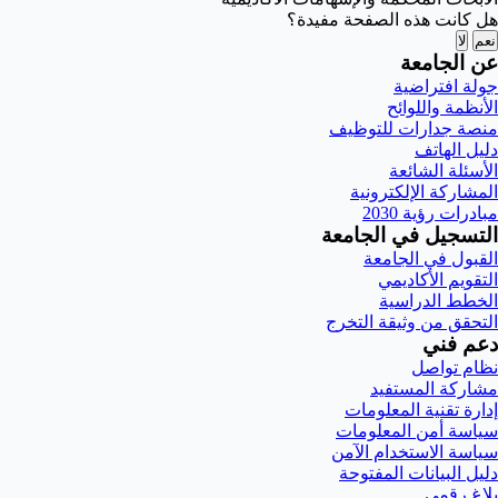
هل كانت هذه الصفحة مفيدة؟
نعم
لا
عن الجامعة
جولة افتراضية
الأنظمة واللوائح
منصة جدارات للتوظيف
دليل الهاتف
الأسئلة الشائعة
المشاركة الإلكترونية
مبادرات رؤية 2030
التسجيل في الجامعة
القبول في الجامعة
التقويم الأكاديمي
الخطط الدراسية
التحقق من وثيقة التخرج
دعم فني
نظام تواصل
مشاركة المستفيد
إدارة تقنية المعلومات
سياسة أمن المعلومات
سياسة الاستخدام الآمن
دليل البيانات المفتوحة
بلاغ رقمي