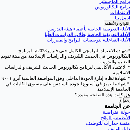
برامج الماجستير
برامج البكالوريوس
الاعتمادات
اتصل بنا
اللوائح والأنظمة
الأدلة التعريفية الخاصة بأعضاء هيئة التدريس
الأدلة التعريفية الخاصة بطلاب الدراسات العليا
الأدلة التفاعلية لتوصيفات البرامج والمقررات
*شهادة الاعتماد البرامجي الكامل حتى فبراير2028م، لبرنامج
البكالوريوس في الحديث الشّريف والدراسات الإسلامية من هيئة تقويم
التعليم والتدريب
* الاعتماد الأكاديمي لبرنامج بكالوريوس الحديث الشريف والدراسات
الاسلامية
* شهادة نظام إدارة الجودة الداخلي وفق المواصفة العالمية آيزو ٩٠٠١
*شهادة التميز في أسبوع الجودة السادس على مستوى الكليات في
الجامعة الإسلامية
هل كانت هذه الصفحة مفيدة؟
نعم
لا
عن الجامعة
جولة افتراضية
الأنظمة واللوائح
منصة جدارات للتوظيف
دليل الهاتف