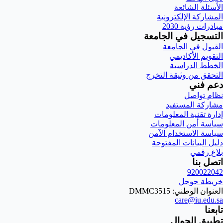
الأسئلة الشائعة
المشاركة الإلكترونية
مبادرات رؤية 2030
التسجيل في الجامعة
القبول في الجامعة
التقويم الأكاديمي
الخطط الدراسية
التحقق من وثيقة التخرج
دعم فني
نظام تواصل
مشاركة المستفيد
إدارة تقنية المعلومات
سياسة أمن المعلومات
سياسة الاستخدام الآمن
دليل البيانات المفتوحة
بلاغ رقمي
اتصل بنا
920022042
خريطة جوجل
العنوان الوطني: DMMC3515
care@iu.edu.sa
تابعنا
تطبيق الجوال