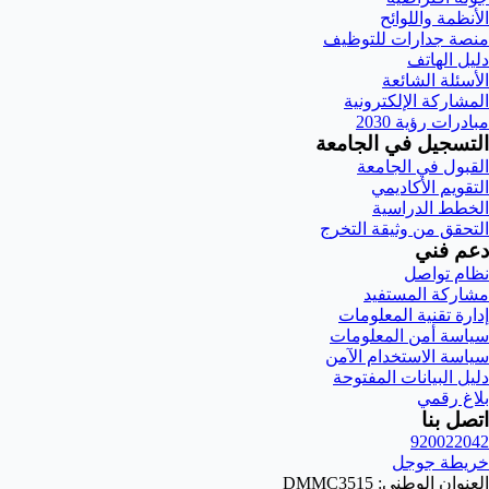
الأنظمة واللوائح
منصة جدارات للتوظيف
دليل الهاتف
الأسئلة الشائعة
المشاركة الإلكترونية
مبادرات رؤية 2030
التسجيل في الجامعة
القبول في الجامعة
التقويم الأكاديمي
الخطط الدراسية
التحقق من وثيقة التخرج
دعم فني
نظام تواصل
مشاركة المستفيد
إدارة تقنية المعلومات
سياسة أمن المعلومات
سياسة الاستخدام الآمن
دليل البيانات المفتوحة
بلاغ رقمي
اتصل بنا
920022042
خريطة جوجل
العنوان الوطني: DMMC3515