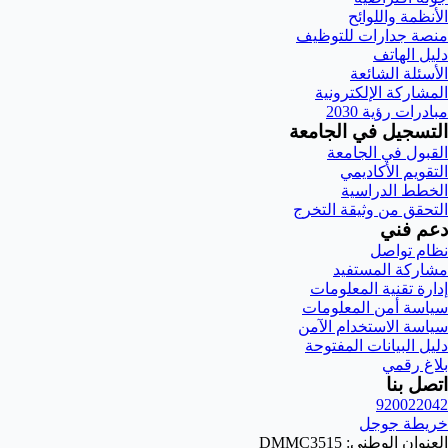
الأنظمة واللوائح
منصة جدارات للتوظيف
دليل الهاتف
الأسئلة الشائعة
المشاركة الإلكترونية
مبادرات رؤية 2030
التسجيل في الجامعة
القبول في الجامعة
التقويم الأكاديمي
الخطط الدراسية
التحقق من وثيقة التخرج
دعم فني
نظام تواصل
مشاركة المستفيد
إدارة تقنية المعلومات
سياسة أمن المعلومات
سياسة الاستخدام الآمن
دليل البيانات المفتوحة
بلاغ رقمي
اتصل بنا
920022042
خريطة جوجل
العنوان الوطني: DMMC3515