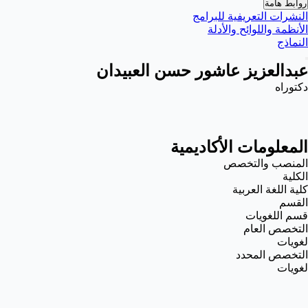
روابط هامة
النشرات التعريفية للبرامج
الأنظمة واللوائح والأدلة
النماذج
عبدالعزيز عاشور حسن العبيدان
دكتوراه
المعلومات الأكاديمية
المنصب والتخصص
الكلية
كلية اللغة العربية
القسم
قسم اللغويات
التخصص العام
لغويات
التخصص المحدد
لغويات