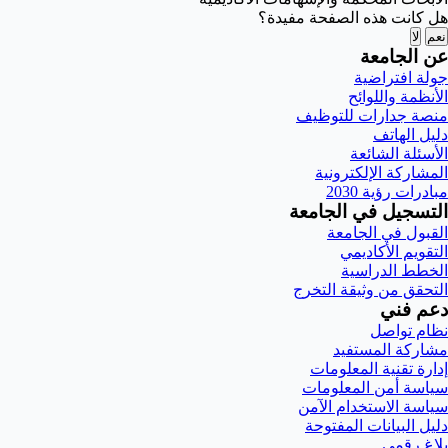
هل كانت هذه الصفحة مفيدة؟
نعم
لا
عن الجامعة
جولة افتراضية
الأنظمة واللوائح
منصة جدارات للتوظيف
دليل الهاتف
الأسئلة الشائعة
المشاركة الإلكترونية
مبادرات رؤية 2030
التسجيل في الجامعة
القبول في الجامعة
التقويم الأكاديمي
الخطط الدراسية
التحقق من وثيقة التخرج
دعم فني
نظام تواصل
مشاركة المستفيد
إدارة تقنية المعلومات
سياسة أمن المعلومات
سياسة الاستخدام الآمن
دليل البيانات المفتوحة
بلاغ رقمي