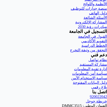
الأنظمة واللوائح
منصة جدارات للتوظيف
دليل الهاتف
الأسئلة الشائعة
المشاركة الإلكترونية
مبادرات رؤية 2030
التسجيل في الجامعة
القبول في الجامعة
التقويم الأكاديمي
الخطط الدراسية
التحقق من وثيقة التخرج
دعم فني
نظام تواصل
مشاركة المستفيد
إدارة تقنية المعلومات
سياسة أمن المعلومات
سياسة الاستخدام الآمن
دليل البيانات المفتوحة
بلاغ رقمي
اتصل بنا
920022042
خريطة جوجل
العنوان الوطني: DMMC3515