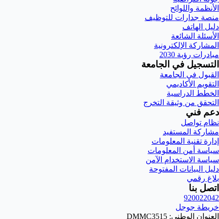
الأنظمة واللوائح
منصة جدارات للتوظيف
دليل الهاتف
الأسئلة الشائعة
المشاركة الإلكترونية
مبادرات رؤية 2030
التسجيل في الجامعة
القبول في الجامعة
التقويم الأكاديمي
الخطط الدراسية
التحقق من وثيقة التخرج
دعم فني
نظام تواصل
مشاركة المستفيد
إدارة تقنية المعلومات
سياسة أمن المعلومات
سياسة الاستخدام الآمن
دليل البيانات المفتوحة
بلاغ رقمي
اتصل بنا
920022042
خريطة جوجل
العنوان الوطني: DMMC3515