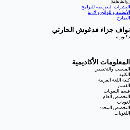
روابط هامة
النشرات التعريفية للبرامج
الأنظمة واللوائح والأدلة
النماذج
نواف جزاء فدغوش الحارثي
دكتوراه
المعلومات الأكاديمية
المنصب والتخصص
الكلية
كلية اللغة العربية
القسم
قسم اللغويات
التخصص العام
لغويات
التخصص المحدد
اللغويات