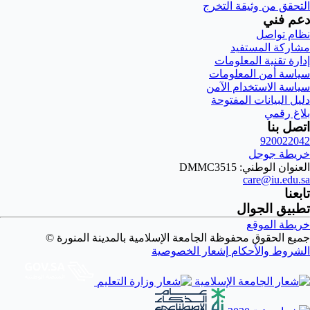
التحقق من وثيقة التخرج
دعم فني
نظام تواصل
مشاركة المستفيد
إدارة تقنية المعلومات
سياسة أمن المعلومات
سياسة الاستخدام الآمن
دليل البيانات المفتوحة
بلاغ رقمي
اتصل بنا
920022042
خريطة جوجل
العنوان الوطني: DMMC3515
care@iu.edu.sa
تابعنا
تطبيق الجوال
خريطة الموقع
جميع الحقوق محفوظة الجامعة الإسلامية بالمدينة المنورة ©
الشروط والأحكام
إشعار الخصوصية