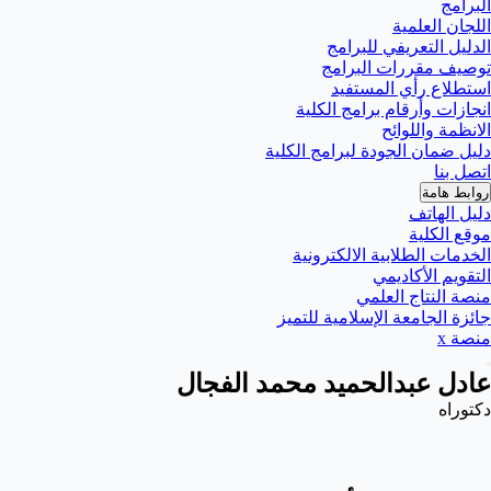
البرامج
اللجان العلمية
الدليل التعريفي للبرامج
توصيف مقررات البرامج
استطلاع رأي المستفيد
انجازات وأرقام برامج الكلية
الانظمة واللوائح
دليل ضمان الجودة لبرامج الكلية
اتصل بنا
روابط هامة
دليل الهاتف
موقع الكلية
الخدمات الطلابية الالكترونية
التقويم الأكاديمي
منصة النتاج العلمي
جائزة الجامعة الإسلامية للتميز
منصة x
عادل عبدالحميد محمد الفجال
دكتوراه