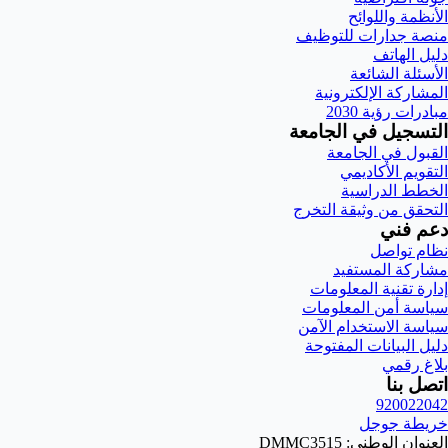
الأنظمة واللوائح
منصة جدارات للتوظيف
دليل الهاتف
الأسئلة الشائعة
المشاركة الإلكترونية
مبادرات رؤية 2030
التسجيل في الجامعة
القبول في الجامعة
التقويم الأكاديمي
الخطط الدراسية
التحقق من وثيقة التخرج
دعم فني
نظام تواصل
مشاركة المستفيد
إدارة تقنية المعلومات
سياسة أمن المعلومات
سياسة الاستخدام الآمن
دليل البيانات المفتوحة
بلاغ رقمي
اتصل بنا
920022042
خريطة جوجل
العنوان الوطني: DMMC3515