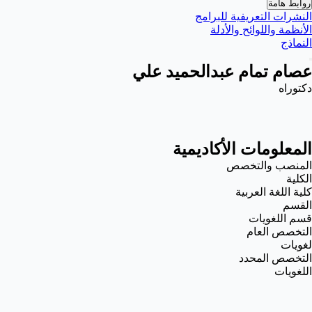
روابط هامة
النشرات التعريفية للبرامج
الأنظمة واللوائح والأدلة
النماذج
عصام تمام عبدالحميد علي
دكتوراه
المعلومات الأكاديمية
المنصب والتخصص
الكلية
كلية اللغة العربية
القسم
قسم اللغويات
التخصص العام
لغويات
التخصص المحدد
اللغويات