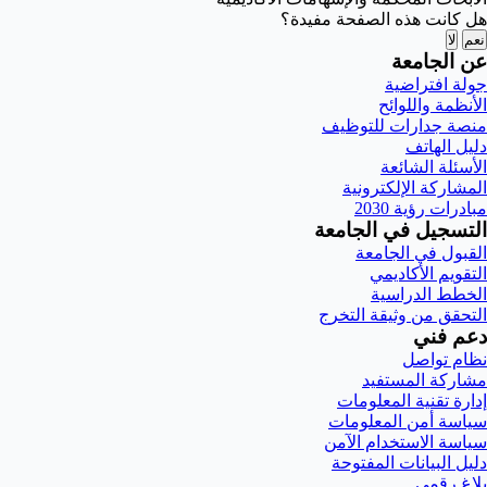
هل كانت هذه الصفحة مفيدة؟
نعم
لا
عن الجامعة
جولة افتراضية
الأنظمة واللوائح
منصة جدارات للتوظيف
دليل الهاتف
الأسئلة الشائعة
المشاركة الإلكترونية
مبادرات رؤية 2030
التسجيل في الجامعة
القبول في الجامعة
التقويم الأكاديمي
الخطط الدراسية
التحقق من وثيقة التخرج
دعم فني
نظام تواصل
مشاركة المستفيد
إدارة تقنية المعلومات
سياسة أمن المعلومات
سياسة الاستخدام الآمن
دليل البيانات المفتوحة
بلاغ رقمي