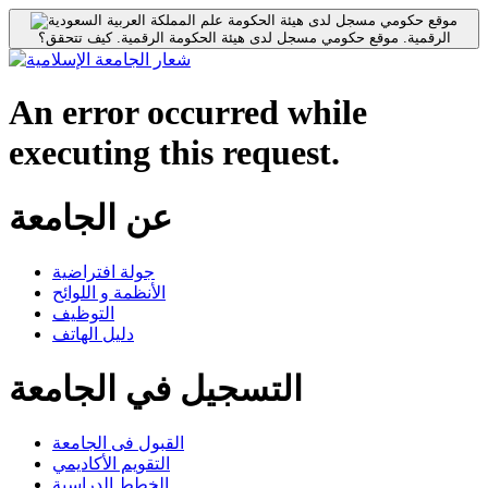
موقع حكومي مسجل لدى هيئة الحكومة
الرقمية.
موقع حكومي مسجل لدى هيئة الحكومة الرقمية.
كيف تتحقق؟
An error occurred while
executing this request.
عن الجامعة
جولة افتراضية
الأنظمة و اللوائح
التوظيف
دليل الهاتف
التسجيل في الجامعة
القبول فى الجامعة
التقويم الأكاديمي
الخطط الدراسية