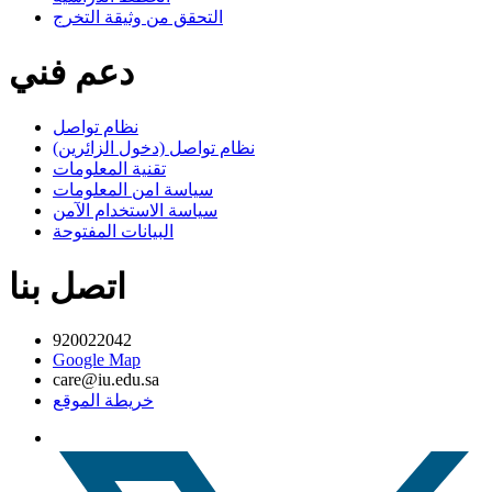
التحقق من وثيقة التخرج
دعم فني
نظام تواصل
نظام تواصل (دخول الزائرين)
تقنية المعلومات
سياسة امن المعلومات
سياسة الاستخدام الآمن
البيانات المفتوحة
اتصل بنا
920022042
Google Map
care@iu.edu.sa
خريطة الموقع