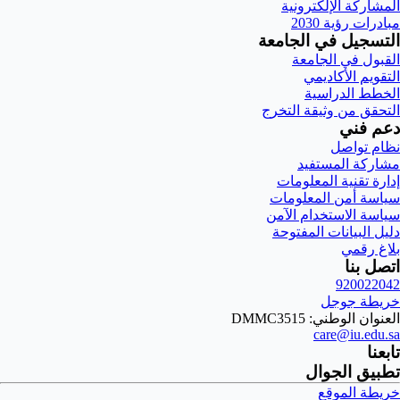
المشاركة الإلكترونية
مبادرات رؤية 2030
التسجيل في الجامعة
القبول في الجامعة
التقويم الأكاديمي
الخطط الدراسية
التحقق من وثيقة التخرج
دعم فني
نظام تواصل
مشاركة المستفيد
إدارة تقنية المعلومات
سياسة أمن المعلومات
سياسة الاستخدام الآمن
دليل البيانات المفتوحة
بلاغ رقمي
اتصل بنا
920022042
خريطة جوجل
العنوان الوطني: DMMC3515
care@iu.edu.sa
تابعنا
تطبيق الجوال
خريطة الموقع