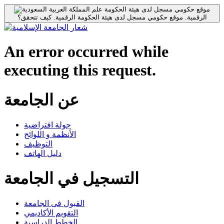
موقع حكومي مسجل لدى هيئة الحكومة
الرقمية.
موقع حكومي مسجل لدى هيئة الحكومة الرقمية.
كيف تتحقق؟
An error occurred while
executing this request.
عن الجامعة
جولة افتراضية
الأنظمة و اللوائح
التوظيف
دليل الهاتف
التسجيل في الجامعة
القبول فى الجامعة
التقويم الأكاديمي
الخطط الدراسية