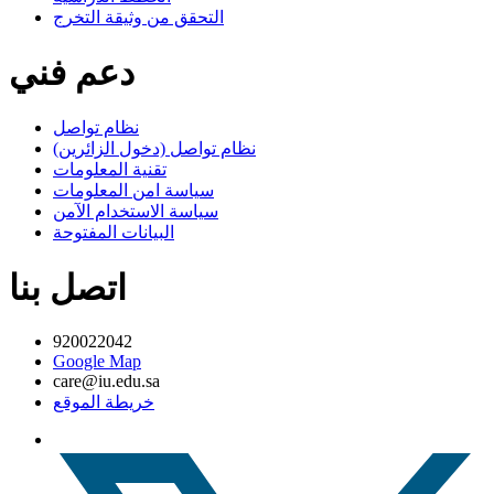
التحقق من وثيقة التخرج
دعم فني
نظام تواصل
نظام تواصل (دخول الزائرين)
تقنية المعلومات
سياسة امن المعلومات
سياسة الاستخدام الآمن
البيانات المفتوحة
اتصل بنا
920022042
Google Map
care@iu.edu.sa
خريطة الموقع