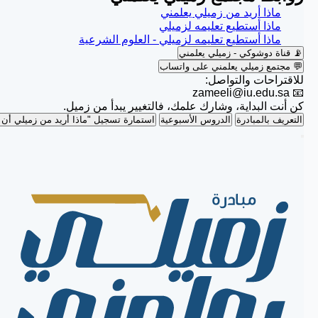
ماذا أريد من زميلي يعلمني
ماذا أستطيع تعليمه لزميلي
ماذا أستطيع تعليمه لزميلي - العلوم الشرعية
📡 قناة دوشوكي - زميلي يعلمني
💬 مجتمع زميلي يعلمني على واتساب
للاقتراحات والتواصل:
zameeli@iu.edu.sa
📧
كن أنت البداية، وشارك علمك، فالتغيير يبدأ من زميل.
التعريف بالمبادرة
الدروس الأسبوعية
استمارة تسجيل "ماذا أريد من زميلي أن 