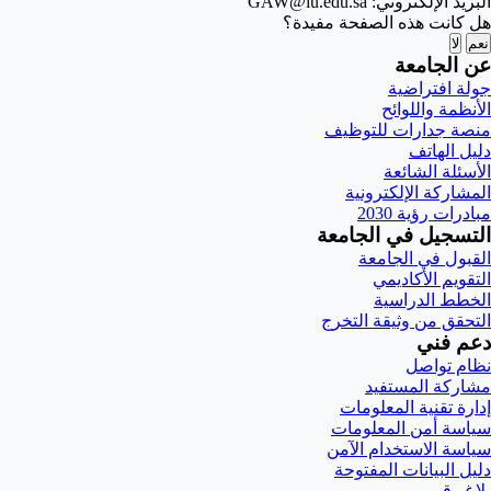
البريد الإلكتروني: GAW@iu.edu.sa
هل كانت هذه الصفحة مفيدة؟
نعم
لا
عن الجامعة
جولة افتراضية
الأنظمة واللوائح
منصة جدارات للتوظيف
دليل الهاتف
الأسئلة الشائعة
المشاركة الإلكترونية
مبادرات رؤية 2030
التسجيل في الجامعة
القبول في الجامعة
التقويم الأكاديمي
الخطط الدراسية
التحقق من وثيقة التخرج
دعم فني
نظام تواصل
مشاركة المستفيد
إدارة تقنية المعلومات
سياسة أمن المعلومات
سياسة الاستخدام الآمن
دليل البيانات المفتوحة
بلاغ رقمي