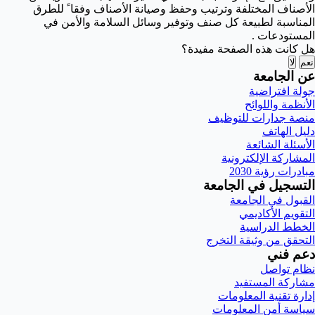
الأصناف المختلفة وترتيب وحفظ وصيانة الأصناف وفقا ً للطرق
المناسبة لطبيعة كل صنف وتوفير وسائل السلامة والأمن في
المستودعات .
هل كانت هذه الصفحة مفيدة؟
نعم
لا
عن الجامعة
جولة افتراضية
الأنظمة واللوائح
منصة جدارات للتوظيف
دليل الهاتف
الأسئلة الشائعة
المشاركة الإلكترونية
مبادرات رؤية 2030
التسجيل في الجامعة
القبول في الجامعة
التقويم الأكاديمي
الخطط الدراسية
التحقق من وثيقة التخرج
دعم فني
نظام تواصل
مشاركة المستفيد
إدارة تقنية المعلومات
سياسة أمن المعلومات