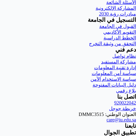
الأسئلة الشائعة
المشاركة الإلكترونية
مبادرات رؤية 2030
التسجيل في الجامعة
القبول في الجامعة
التقويم الأكاديمي
الخطط الدراسية
التحقق من وثيقة التخرج
دعم فني
نظام تواصل
مشاركة المستفيد
إدارة تقنية المعلومات
سياسة أمن المعلومات
سياسة الاستخدام الآمن
دليل البيانات المفتوحة
بلاغ رقمي
اتصل بنا
920022042
خريطة جوجل
العنوان الوطني: DMMC3515
care@iu.edu.sa
تابعنا
تطبيق الجوال