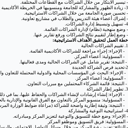
- تيسير الابتكار من خلال الشراكات مع القطاعات المختلفة.
3- زيادة الظهور والمشاركة للجامعة ومنسوبيها في الخريطة الأكاديمية العالمية.
- تحسين صورة الجامعة من خلال الشراكات الاستراتيجية.
- إشراك أعضاء هيئة التدريس والطلاب في مشاريع تعاونية.
4- تسهيل وتبسيط إدارة الشراكات.
- وضع منهجية (نظام) لإدارة الشراكات القائمة.
- وضع إطار لتقييم نتائج الشراكات ورفع تقارير عنها.
خطة العمل لتحقيق الأهداف الاستراتيجية:
1. تقييم الشراكات الحالية
- الإجراء: إجراء مراجعة للشراكات الأكاديمية القائمة.
- المسؤولية: أعضاء المركز.
- النتيجة: تقرير شامل عن الشراكات الحالية ومدى فعاليتها.
2-تحديد فرص الشراكة الجديدة
- الإجراء: البحث عن المؤسسات المحلية والدولية المحتملة للتعاون و
- المسؤولية: أعضاء المركز.
- النتيجة: قائمة الشركاء المحتملين مع مبررات التعاون.
3. تطوير إطار الشراكة
- الإجراء: إنشاء إرشادات لإنشاء الشراكات والحفاظ عليها، بما في ذلك
- المسؤولية: منسوبو المركز بالتعاون مع الفرق القانونية والإدارية بال
- النتيجة: وثيقة إطارية واضحة للشراكة (مراعاة ضوابط الوزارة المرس
4- استراتيجية التوعية والمشاركة
- الإجراء: وضع خطة للتسويق والتوعية لتعزيز المركز ومبادراته.
- المسؤولية: فريق التسويق وموظفو المركز
- النتائج: تعزيز رؤية المركز من خلال وسائل التواصل الاجتماعي والرسا