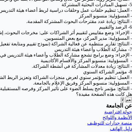
5- تسهيل المبادرات البحثية المشتركة
- العمل: تنظيم حلقات عمل وحلقات دراسية لربط أعضاء هيئة التدريس با
- المسؤولية: منسوبو المركز
- النتائج: زيادة عدد مقترحات البحوث المشتركة المقدمة.
6- الرصد والتقييم
- الإجراء: وضع مقاييس لتقييم أثر الشراكات على: مخرجات البحوث، إ
- المسؤولية: مدير المركز، مع بعض المنسوبين.
- النتائج: تقارير منتظمة عن فعالية الشراكة (نموذج تقييم ومتابعة تفعي
7- مشاركة الطلاب وأعضاء هيئة التدريس
- الإجراء: وضع برامج تشجع مشاركة الطلاب وأعضاء هيئة التدريس في م
- المسؤولية: منسوبو المركز والأقسام الأكاديمية
- النتائج: زيادة معدلات المشاركة في أنشطة الشراكة.
8- مؤتمر الشراكة السنوي
- العمل: تنظيم مؤتمر سنوي لعرض منجزات الشراكة وتعزيز الربط الش
- المسؤولية: منسوبو المركز وفريق الإعلام بالجامعة.
- النتائج: مؤتمر ناجح يسلط الضوء على تأثير المركز وفرصه المستقبلية.
هل كانت هذه الصفحة مفيدة؟
نعم
لا
عن الجامعة
جولة افتراضية
الأنظمة واللوائح
منصة جدارات للتوظيف
دليل الهاتف