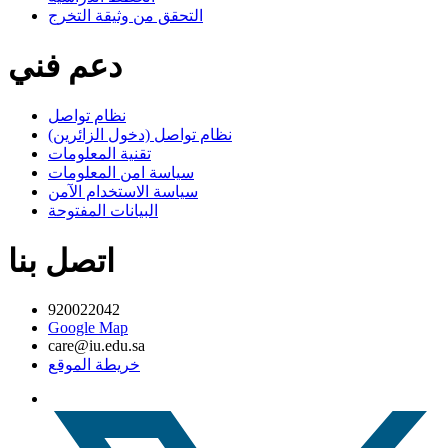
التحقق من وثيقة التخرج
دعم فني
نظام تواصل
نظام تواصل (دخول الزائرين)
تقنية المعلومات
سياسة امن المعلومات
سياسة الاستخدام الآمن
البيانات المفتوحة
اتصل بنا
920022042
Google Map
care@iu.edu.sa
خريطة الموقع