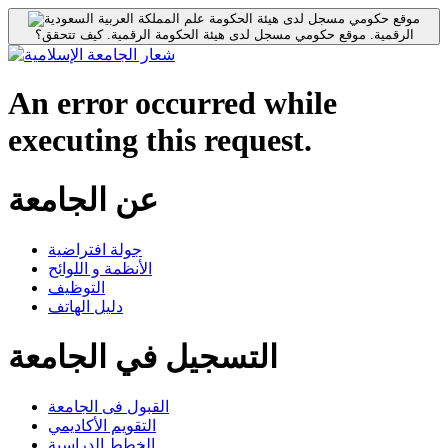
موقع حكومي مسجل لدى هيئة الحكومة
الرقمية.
موقع حكومي مسجل لدى هيئة الحكومة الرقمية.
كيف تتحقق؟
An error occurred while
executing this request.
عن الجامعة
جولة افتراضية
الأنظمة و اللوائح
التوظيف
دليل الهاتف
التسجيل في الجامعة
القبول فى الجامعة
التقويم الأكاديمي
الخطط الدراسية