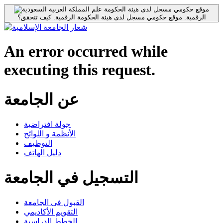
موقع حكومي مسجل لدى هيئة الحكومة
الرقمية.
موقع حكومي مسجل لدى هيئة الحكومة الرقمية.
كيف تتحقق؟
An error occurred while
executing this request.
عن الجامعة
جولة افتراضية
الأنظمة و اللوائح
التوظيف
دليل الهاتف
التسجيل في الجامعة
القبول فى الجامعة
التقويم الأكاديمي
الخطط الدراسية