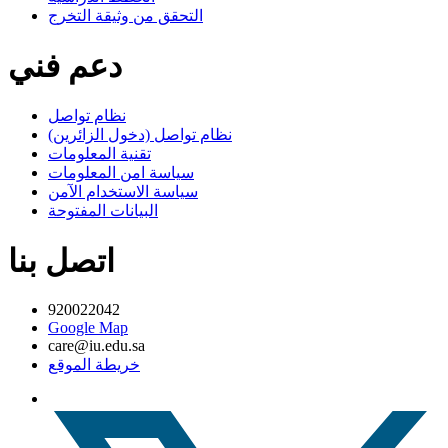
التحقق من وثيقة التخرج
دعم فني
نظام تواصل
نظام تواصل (دخول الزائرين)
تقنية المعلومات
سياسة امن المعلومات
سياسة الاستخدام الآمن
البيانات المفتوحة
اتصل بنا
920022042
Google Map
care@iu.edu.sa
خريطة الموقع