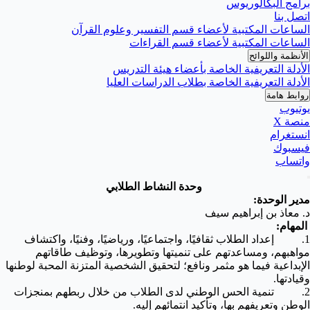
برامج البكالوريوس
اتصل بنا
الساعات المكتبية لأعضاء قسم التفسير وعلوم القرآن
الساعات المكتبية لأعضاء قسم القراءات
الأنظمة واللوائح
الأدلة التعريفية الخاصة بأعضاء هيئة التدريس
الأدلة التعريفية الخاصة بطلاب الدراسات العليا
روابط هامة
يوتيوب
منصة X
انستغرام
فيسبوك
واتساب
وحدة النشاط الطلابي
مدير الوحدة:
د. معاذ بن إبراهيم سيف
المهام:
1. إعداد الطلاب ثقافيًا، واجتماعيًا، ورياضيًا، وفنيًا، واكتشاف
مواهبهم، ومساعدتهم على تنميتها وتطويرها، وتوظيف طاقاتهم
الإبداعية فيما هو مثمر ونافع؛ لتحقيق الشخصية المتزنة المحبة لوطنها
وقيادتها.
2. تنمية الحس الوطني لدى الطلاب من خلال ربطهم بمنجزات
الوطن وتعريفهم بها، وتأكيد انتمائهم إليه.