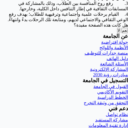
3. رفع روح المنافسة بين الطلاب، وذلك بالمشاركة في
المسابقات الثقافية في إطار التنافس داخل الكلية، وخارجها.
4. القيام برحلات علمية واجتماعية وترفيهية للطلاب؛ بهدف رفع
الوعي الثقافي والاجتماعي لديهم، ومتابعة تلك الرحلات بدءً وانتهاءً.
هل كانت هذه الصفحة مفيدة؟
نعم
لا
عن الجامعة
جولة افتراضية
الأنظمة واللوائح
منصة جدارات للتوظيف
دليل الهاتف
الأسئلة الشائعة
المشاركة الإلكترونية
مبادرات رؤية 2030
التسجيل في الجامعة
القبول في الجامعة
التقويم الأكاديمي
الخطط الدراسية
التحقق من وثيقة التخرج
دعم فني
نظام تواصل
مشاركة المستفيد
إدارة تقنية المعلومات