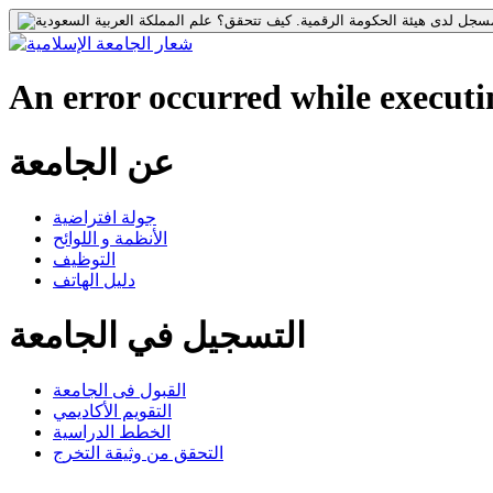
جل لدى هيئة الحكومة الرقمية.
كيف تتحقق؟
An error occurred while executin
عن الجامعة
جولة افتراضية
الأنظمة و اللوائح
التوظيف
دليل الهاتف
التسجيل في الجامعة
القبول فى الجامعة
التقويم الأكاديمي
الخطط الدراسية
التحقق من وثيقة التخرج