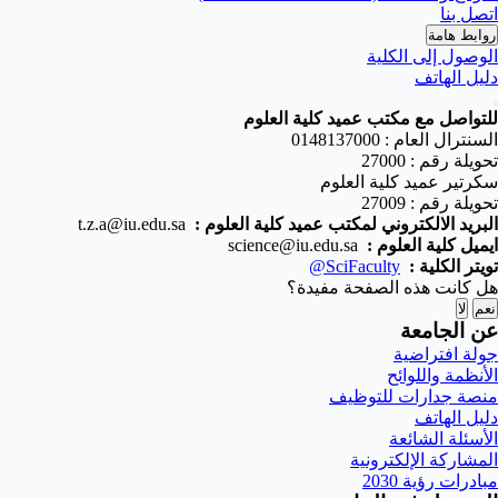
اتصل بنا
روابط هامة
الوصول إلى الكلية
دليل الهاتف
للتواصل مع مكتب عميد كلية العلوم
السنترال العام : 0148137000
تحويلة رقم : 27000
سكرتير عميد كلية العلوم
تحويلة رقم : 27009
البريد الالكتروني لمكتب عميد كلية العلوم
:
t.z.a@iu.edu.sa
ايميل كلية العلوم :
science@iu.edu.sa
تويتر الكلية
:
@SciFaculty
هل كانت هذه الصفحة مفيدة؟
نعم
لا
عن الجامعة
جولة افتراضية
الأنظمة واللوائح
منصة جدارات للتوظيف
دليل الهاتف
الأسئلة الشائعة
المشاركة الإلكترونية
مبادرات رؤية 2030