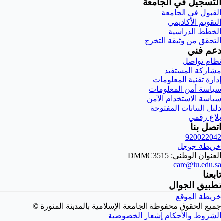
التسجيل في الجامعة
القبول في الجامعة
التقويم الأكاديمي
الخطط الدراسية
التحقق من وثيقة التخرج
دعم فني
نظام تواصل
مشاركة المستفيد
إدارة تقنية المعلومات
سياسة أمن المعلومات
سياسة الاستخدام الآمن
دليل البيانات المفتوحة
بلاغ رقمي
اتصل بنا
920022042
خريطة جوجل
العنوان الوطني: DMMC3515
care@iu.edu.sa
تابعنا
تطبيق الجوال
خريطة الموقع
جميع الحقوق محفوظة الجامعة الإسلامية بالمدينة المنورة ©
الشروط والأحكام
إشعار الخصوصية