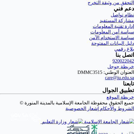
التحقق من وثيقة التخرج
دعم فني
نظام تواصل
مشاركة المستفيد
إدارة تقنية المعلومات
سياسة أمن المعلومات
سياسة الاستخدام الآمن
دليل البيانات المفتوحة
بلاغ رقمي
اتصل بنا
920022042
خريطة جوجل
العنوان الوطني: DMMC3515
care@iu.edu.sa
تابعنا
تطبيق الجوال
خريطة الموقع
جميع الحقوق محفوظة الجامعة الإسلامية بالمدينة المنورة ©
الشروط والأحكام
إشعار الخصوصية