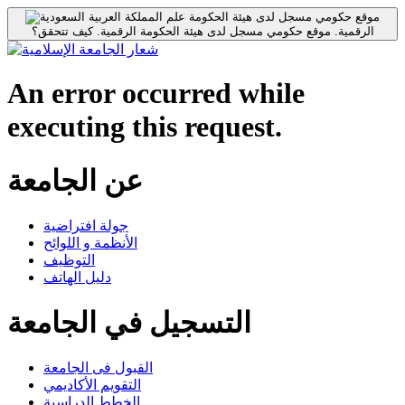
موقع حكومي مسجل لدى هيئة الحكومة
الرقمية.
موقع حكومي مسجل لدى هيئة الحكومة الرقمية.
كيف تتحقق؟
An error occurred while
executing this request.
عن الجامعة
جولة افتراضية
الأنظمة و اللوائح
التوظيف
دليل الهاتف
التسجيل في الجامعة
القبول فى الجامعة
التقويم الأكاديمي
الخطط الدراسية