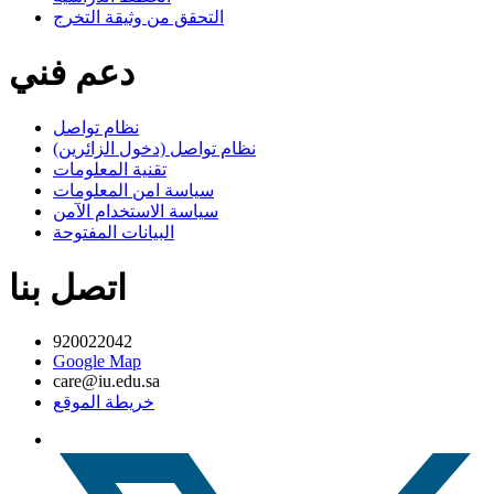
التحقق من وثيقة التخرج
دعم فني
نظام تواصل
نظام تواصل (دخول الزائرين)
تقنية المعلومات
سياسة امن المعلومات
سياسة الاستخدام الآمن
البيانات المفتوحة
اتصل بنا
920022042
Google Map
care@iu.edu.sa
خريطة الموقع