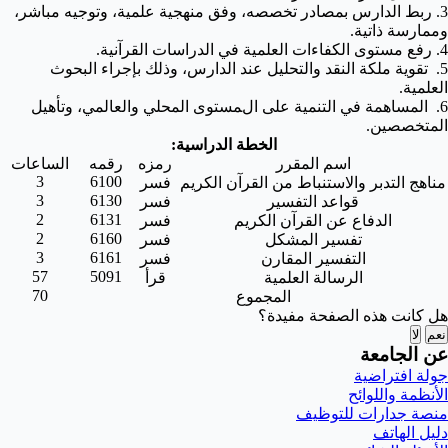
3. ربط الدارس بمصادر تخصصه، وفق منهجية علمية، وتوجيه مباشر،
وممارسة ذاتية.
4. رفع مستوى الكفاءات العلمية في الدراسات القرآنية.
5. تقوية ملكة النقد والتحليل عند الدارس، وذلك بإجراء البحوث
العلمية.
6. المساهمة في التنمية على المستوى المحلي والعالمي، وتأهيل
المتخصصين.
الخطة الدراسية:
اسم المقرر
رمزه
رقمه
الساعات
3
6100
مناهج التدبر والاستنباط من القرآن الكريم
فسر
3
6130
قواعد التفسير
فسر
2
6131
الدفاع عن القرآن الكريم
فسر
2
6160
تفسير المشكل
فسر
3
6161
التفسير المقارن
فسر
57
5091
الرسالة العلمية
قرأ
70
المجموع
هل كانت هذه الصفحة مفيدة؟
نعم
لا
عن الجامعة
جولة افتراضية
الأنظمة واللوائح
منصة جدارات للتوظيف
دليل الهاتف