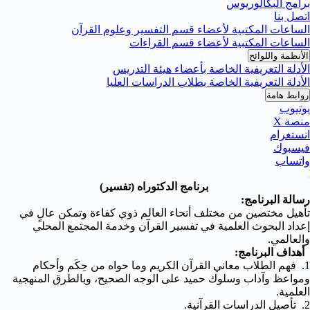
برامج البكالوريوس
اتصل بنا
الساعات المكتبية لأعضاء قسم التفسير وعلوم القرآن
الساعات المكتبية لأعضاء قسم القراءات
الأنظمة واللوائح
الأدلة التعريفية الخاصة بأعضاء هيئة التدريس
الأدلة التعريفية الخاصة بطلاب الدراسات العليا
روابط هامة
يوتيوب
منصة X
انستغرام
فيسبوك
واتساب
برنامج الدكتوراه (تفسير)
رسالة البرنامج:
تأهيل مختصين من مختلف أنحاء العالم ذوي كفاءة وتمكن عالٍ في
إعداد البحوث العلمية في تفسير القرآن وخدمة المجتمع المحلي
والعالمي.
أهداف البرنامج:
1. فهم الطلاب معاني القرآن الكريم وما حواه من حِكَم وأحكام
ومواعظ وآداب وسلوك حميد على الوجه الصحيح، وبالطرق المنهجية
العلمية.
2. تأصيل الدراسات القرآنية.