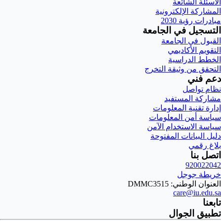
الأسئلة الشائعة
المشاركة الإلكترونية
مبادرات رؤية 2030
التسجيل في الجامعة
القبول في الجامعة
التقويم الأكاديمي
الخطط الدراسية
التحقق من وثيقة التخرج
دعم فني
نظام تواصل
مشاركة المستفيد
إدارة تقنية المعلومات
سياسة أمن المعلومات
سياسة الاستخدام الآمن
دليل البيانات المفتوحة
بلاغ رقمي
اتصل بنا
920022042
خريطة جوجل
العنوان الوطني: DMMC3515
care@iu.edu.sa
تابعنا
تطبيق الجوال