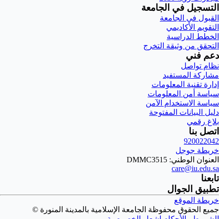
التسجيل في الجامعة
القبول في الجامعة
التقويم الأكاديمي
الخطط الدراسية
التحقق من وثيقة التخرج
دعم فني
نظام تواصل
مشاركة المستفيد
إدارة تقنية المعلومات
سياسة أمن المعلومات
سياسة الاستخدام الآمن
دليل البيانات المفتوحة
بلاغ رقمي
اتصل بنا
920022042
خريطة جوجل
العنوان الوطني: DMMC3515
care@iu.edu.sa
تابعنا
تطبيق الجوال
خريطة الموقع
جميع الحقوق محفوظة الجامعة الإسلامية بالمدينة المنورة ©
الشروط والأحكام
إشعار الخصوصية