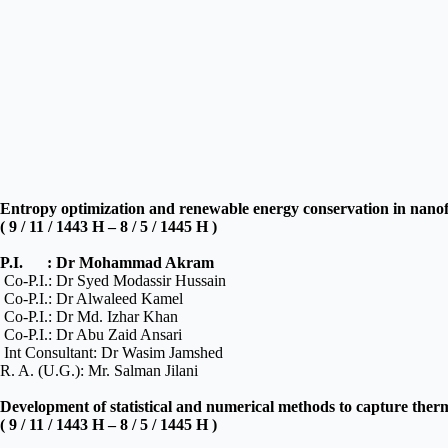
Entropy optimization and renewable energy conservation in nanofl
( 9 / 11 / 1443 H – 8 / 5 / 1445 H )
P.I. : Dr Mohammad Akram
Co-P.I.: Dr Syed Modassir Hussain
Co-P.I.: Dr Alwaleed Kamel
Co-P.I.:
Dr Md. Izhar Khan
Co-P.I.: Dr Abu Zaid Ansari
Int Consultant: Dr Wasim Jamshed
R. A. (U.G.): Mr. Salman Jilani
Development of statistical and numerical methods to capture ther
( 9 / 11 / 1443 H – 8 / 5 / 1445 H )