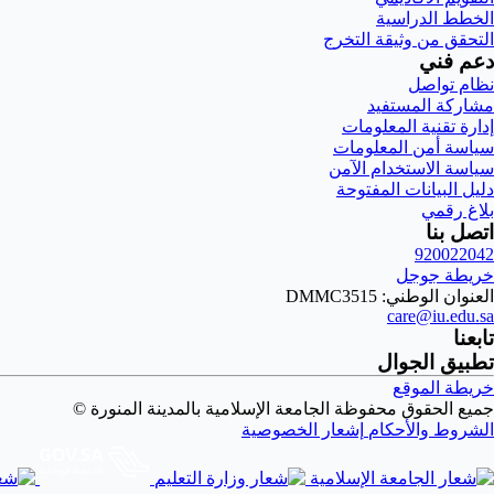
الخطط الدراسية
التحقق من وثيقة التخرج
دعم فني
نظام تواصل
مشاركة المستفيد
إدارة تقنية المعلومات
سياسة أمن المعلومات
سياسة الاستخدام الآمن
دليل البيانات المفتوحة
بلاغ رقمي
اتصل بنا
920022042
خريطة جوجل
العنوان الوطني: DMMC3515
care@iu.edu.sa
تابعنا
تطبيق الجوال
خريطة الموقع
جميع الحقوق محفوظة الجامعة الإسلامية بالمدينة المنورة ©
الشروط والأحكام
إشعار الخصوصية