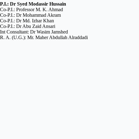
P.I.: Dr Syed Modassir Hussain
Co-P.I.: Professor M. K. Ahmad
Co-P.I.: Dr Mohammad Akram
Co-P.I.: Dr Md. Izhar Khan
Co-P.I.: Dr Abu Zaid Ansari
Int Consultant: Dr Wasim Jamshed
R. A. (U.G.): Mr. Maher Abdullah Alraddadi