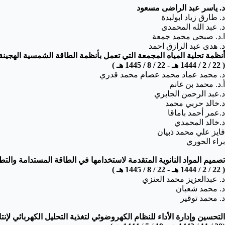
د. ياسر عبد الراضى مسعود
د. طارق زياد ابولبدة
د. عبد الله المحمدى
ا.د. صبحى محمد جمعة
د. هدى عبد الرازق احمد
أنظمة تحلية المياه المجمعة التي تعمل بأنظمة الطاقة الشمسية الهجينة
( 22 / 2 / 1444 هـ - 22 / 8 / 1445 هـ )
د. محمد عماد محمد عصام محمد قدري
أ.د. محمد بن غانم
د.عبد الرحمن الجابري
د.خالد حربي محمد
د.عمر أحمد باماقا
د.خالد المحمدي
فايز علي محمد ذبيان
براء الحوري
تصميم المواد النانوية المتقدمة لاستخدامها في الطاقة المستدامة والتط
(
22 / 2 / 1444 هـ - 22 / 8 / 1445 هـ
)
د. عبدالعزيز محمد العنزي
د. محمد شعبان
د. محمد توقير
التحسين وإدارة الأداء للنظام الكهروضوئي لتغذية التحليل الكهربائي لإنت