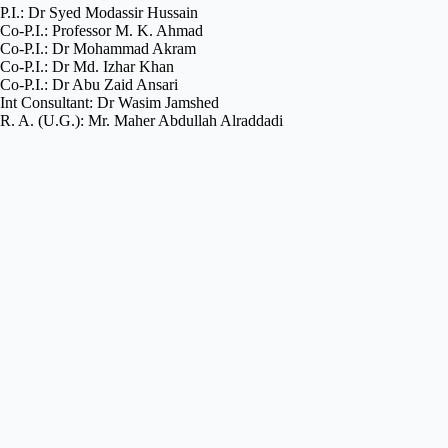
P.I.: Dr Syed Modassir Hussain
Co-P.I.: Professor M. K. Ahmad
Co-P.I.: Dr Mohammad Akram
Co-P.I.: Dr Md. Izhar Khan
Co-P.I.: Dr Abu Zaid Ansari
Int Consultant: Dr Wasim Jamshed
R. A. (U.G.): Mr. Maher Abdullah Alraddadi