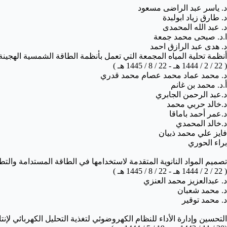
د. ياسر عبد الراضى مسعود
د. طارق زياد ابولبدة
د. عبد الله المحمدى
ا.د. صبحى محمد جمعة
د. هدى عبد الرازق احمد
أنظمة تحلية المياه المجمعة التي تعمل بأنظمة الطاقة الشمسية الهجينة
( 22 / 2 / 1444 هـ - 22 / 8 / 1445 هـ )
د. محمد عماد محمد عصام محمد قدري
أ.د. محمد بن غانم
د.عبد الرحمن الجابري
د.خالد حربي محمد
د.عمر أحمد باماقا
د.خالد المحمدي
فايز علي محمد ذبيان
براء الحوري
تصميم المواد النانوية المتقدمة لاستخدامها في الطاقة المستدامة والتط
(
22 / 2 / 1444 هـ - 22 / 8 / 1445 هـ
)
د. عبدالعزيز محمد العنزي
د. محمد شعبان
د. محمد توقير
التحسين وإدارة الأداء للنظام الكهروضوئي لتغذية التحليل الكهربائي لإنت