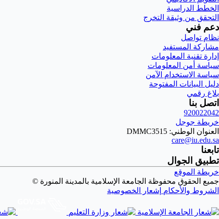
الخطط الدراسية
التحقق من وثيقة التخرج
دعم فني
نظام تواصل
مشاركة المستفيد
إدارة تقنية المعلومات
سياسة أمن المعلومات
سياسة الاستخدام الآمن
دليل البيانات المفتوحة
بلاغ رقمي
اتصل بنا
920022042
خريطة جوجل
العنوان الوطني: DMMC3515
care@iu.edu.sa
تابعنا
تطبيق الجوال
خريطة الموقع
جميع الحقوق محفوظة الجامعة الإسلامية بالمدينة المنورة ©
الشروط والأحكام
إشعار الخصوصية