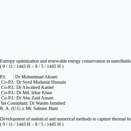
Entropy optimization and renewable energy conservation in nanofluids/ 
( 9 / 11 / 1443 H – 8 / 5 / 1445 H )
P.I. : Dr Mohammad Akram
Co-P.I.: Dr Syed Modassir Hussain
Co-P.I.: Dr Alwaleed Kamel
Co-P.I.:
Dr Md. Izhar Khan
Co-P.I.: Dr Abu Zaid Ansari
Int Consultant: Dr Wasim Jamshed
R. A. (U.G.): Mr. Salman Jilani
Development of statistical and numerical methods to capture thermal f
( 9 / 11 / 1443 H – 8 / 5 / 1445 H )