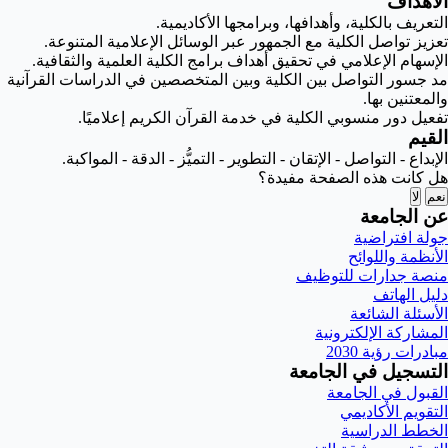
الأهداف
التعريف بالكلية، وأهدافها، وبرامجها الأكاديمية.
تعزيز تواصل الكلية مع الجمهور عبر الوسائل الإعلامية المتنوعة.
الإسهام الإعلامي في تحقيق أهداف برامج الكلية العلمية والثقافية.
مد جسور التواصل بين الكلية وبين المتخصصين في الدراسات القرآنية
والمعتنين بها.
تفعيل دور منسوبي الكلية في خدمة القرآن الكريم إعلاميًا.
القيم
الإبداع - التواصل - الإتقان - التطوير - التميُّز - الدقة - المواكبة.
هل كانت هذه الصفحة مفيدة؟
نعم
لا
عن الجامعة
جولة افتراضية
الأنظمة واللوائح
منصة جدارات للتوظيف
دليل الهاتف
الأسئلة الشائعة
المشاركة الإلكترونية
مبادرات رؤية 2030
التسجيل في الجامعة
القبول في الجامعة
التقويم الأكاديمي
الخطط الدراسية