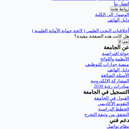
اتصل بنا
روابط هامة
الوصول إلى الكلية
دليل الهاتف
أخلاقيات البحث العلمي ( لائحة حماية الأمانة العلمية )
هل كانت هذه الصفحة مفيدة؟
نعم
لا
عن الجامعة
جولة افتراضية
الأنظمة واللوائح
منصة جدارات للتوظيف
دليل الهاتف
الأسئلة الشائعة
المشاركة الإلكترونية
مبادرات رؤية 2030
التسجيل في الجامعة
القبول في الجامعة
التقويم الأكاديمي
الخطط الدراسية
التحقق من وثيقة التخرج
دعم فني
نظام تواصل