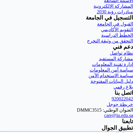
الأسئلة الشائعة
المشاركة الإلكترونية
مبادرات رؤية 2030
التسجيل في الجامعة
القبول في الجامعة
التقويم الأكاديمي
الخطط الدراسية
التحقق من وثيقة التخرج
دعم فني
نظام تواصل
مشاركة المستفيد
إدارة تقنية المعلومات
سياسة أمن المعلومات
سياسة الاستخدام الآمن
دليل البيانات المفتوحة
بلاغ رقمي
اتصل بنا
920022042
خريطة جوجل
العنوان الوطني: DMMC3515
care@iu.edu.sa
تابعنا
تطبيق الجوال