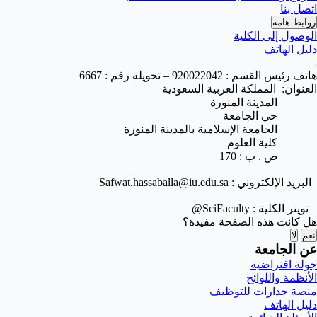
اتصل بنا
روابط هامة
الوصول إلى الكلية
دليل الهاتف
هاتف رئيس القسم :
920022042
– تحويلة رقم : 6667
العنوان: المملكة العربية السعودية
المدينة المنورة
حي الجامعة
الجامعة الإسلامية بالمدينة المنورة
كلية العلوم
ص . ب : 170
البريد الإلكتروني :
Safwat.hassaballa@iu.edu.sa
تويتر الكلية :
@SciFaculty
هل كانت هذه الصفحة مفيدة؟
نعم
لا
عن الجامعة
جولة افتراضية
الأنظمة واللوائح
منصة جدارات للتوظيف
دليل الهاتف