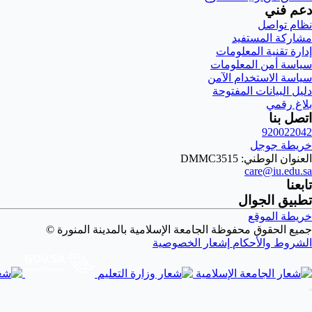
دعم فني
نظام تواصل
مشاركة المستفيد
إدارة تقنية المعلومات
سياسة أمن المعلومات
سياسة الاستخدام الآمن
دليل البيانات المفتوحة
بلاغ رقمي
اتصل بنا
920022042
خريطة جوجل
العنوان الوطني: DMMC3515
care@iu.edu.sa
تابعنا
تطبيق الجوال
خريطة الموقع
جميع الحقوق محفوظة الجامعة الإسلامية بالمدينة المنورة ©
الشروط والأحكام
إشعار الخصوصية