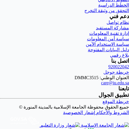
الخطط الدراسية
التحقق من وثيقة التخرج
دعم فني
نظام تواصل
مشاركة المستفيد
إدارة تقنية المعلومات
سياسة أمن المعلومات
سياسة الاستخدام الآمن
دليل البيانات المفتوحة
بلاغ رقمي
اتصل بنا
920022042
خريطة جوجل
العنوان الوطني: DMMC3515
care@iu.edu.sa
تابعنا
تطبيق الجوال
خريطة الموقع
جميع الحقوق محفوظة الجامعة الإسلامية بالمدينة المنورة ©
الشروط والأحكام
إشعار الخصوصية