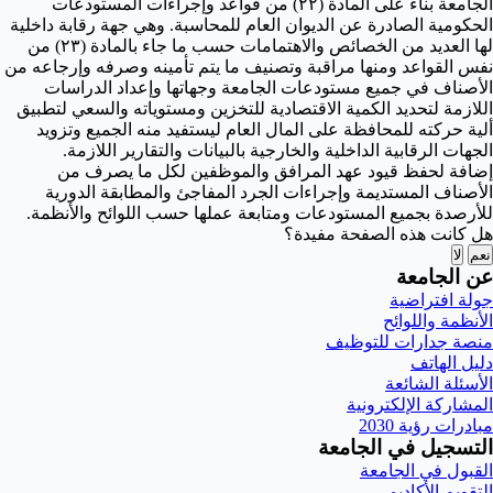
الجامعة بناء على المادة (٢٢) من قواعد وإجراءات المستودعات
الحكومية الصادرة عن الديوان العام للمحاسبة. وهي جهة رقابة داخلية
لها العديد من الخصائص والاهتمامات حسب ما جاء بالمادة (٢٣) من
نفس القواعد ومنها مراقبة وتصنيف ما يتم تأمينه وصرفه وإرجاعه من
الأصناف في جميع مستودعات الجامعة وجهاتها وإعداد الدراسات
اللازمة لتحديد الكمية الاقتصادية للتخزين ومستوياته والسعي لتطبيق
ألية حركته للمحافظة على المال العام ليستفيد منه الجميع وتزويد
الجهات الرقابية الداخلية والخارجية بالبيانات والتقارير اللازمة.
إضافة لحفظ قيود عهد المرافق والموظفين لكل ما يصرف من
الأصناف المستديمة وإجراءات الجرد المفاجئ والمطابقة الدورية
للأرصدة بجميع المستودعات ومتابعة عملها حسب اللوائح والأنظمة.
هل كانت هذه الصفحة مفيدة؟
نعم
لا
عن الجامعة
جولة افتراضية
الأنظمة واللوائح
منصة جدارات للتوظيف
دليل الهاتف
الأسئلة الشائعة
المشاركة الإلكترونية
مبادرات رؤية 2030
التسجيل في الجامعة
القبول في الجامعة
التقويم الأكاديمي