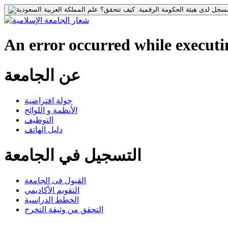
جل لدى هيئة الحكومة الرقمية.
كيف تتحقق؟
An error occurred while executin
عن الجامعة
جولة افتراضية
الأنظمة و اللوائح
التوظيف
دليل الهاتف
التسجيل في الجامعة
القبول فى الجامعة
التقويم الأكاديمي
الخطط الدراسية
التحقق من وثيقة التخرج