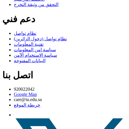
التحقق من وثيقة التخرج
دعم فني
نظام تواصل
نظام تواصل (دخول الزائرين)
تقنية المعلومات
سياسة امن المعلومات
سياسة الاستخدام الآمن
البيانات المفتوحة
اتصل بنا
920022042
Google Map
care@iu.edu.sa
خريطة الموقع