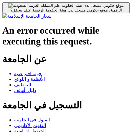
موقع حكومي مسجل لدى هيئة الحكومة
الرقمية.
موقع حكومي مسجل لدى هيئة الحكومة الرقمية.
كيف تتحقق؟
An error occurred while
executing this request.
عن الجامعة
جولة افتراضية
الأنظمة و اللوائح
التوظيف
دليل الهاتف
التسجيل في الجامعة
القبول فى الجامعة
التقويم الأكاديمي
الخطط الدراسية