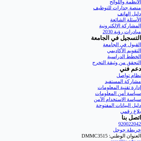
الأنظمة واللوائح
منصة جدارات للتوظيف
دليل الهاتف
الأسئلة الشائعة
المشاركة الإلكترونية
مبادرات رؤية 2030
التسجيل في الجامعة
القبول في الجامعة
التقويم الأكاديمي
الخطط الدراسية
التحقق من وثيقة التخرج
دعم فني
نظام تواصل
مشاركة المستفيد
إدارة تقنية المعلومات
سياسة أمن المعلومات
سياسة الاستخدام الآمن
دليل البيانات المفتوحة
بلاغ رقمي
اتصل بنا
920022042
خريطة جوجل
العنوان الوطني: DMMC3515