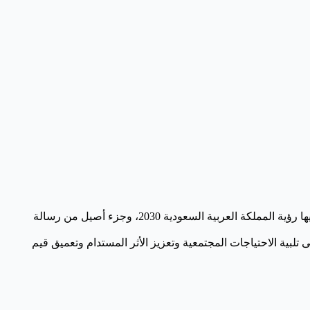
إن المسؤولية المجتمعية أمانة على عاتق الجميع، فهي منهج رباني، ووصية نبوية، وعقيدة راسخة، كما أنها إحدى الركائز الأساسية التي تقوم عليها رؤية المملكة العربية السعودية 2030، وجزء أصيل من رسالة
تلبية الاحتياجات المجتمعية وتعزيز الأثر المستدام وتعميق قيم