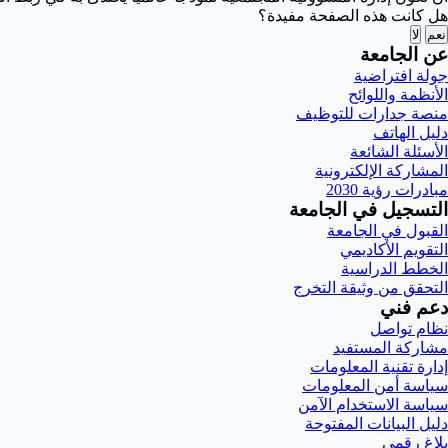
هل كانت هذه الصفحة مفيدة؟
نعم
لا
عن الجامعة
جولة افتراضية
الأنظمة واللوائح
منصة جدارات للتوظيف
دليل الهاتف
الأسئلة الشائعة
المشاركة الإلكترونية
مبادرات رؤية 2030
التسجيل في الجامعة
القبول في الجامعة
التقويم الأكاديمي
الخطط الدراسية
التحقق من وثيقة التخرج
دعم فني
نظام تواصل
مشاركة المستفيد
إدارة تقنية المعلومات
سياسة أمن المعلومات
سياسة الاستخدام الآمن
دليل البيانات المفتوحة
بلاغ رقمي