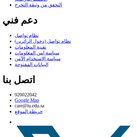
التحقق من وثيقة التخرج
دعم فني
نظام تواصل
نظام تواصل (دخول الزائرين)
تقنية المعلومات
سياسة امن المعلومات
سياسة الاستخدام الآمن
البيانات المفتوحة
اتصل بنا
920022042
Google Map
care@iu.edu.sa
خريطة الموقع