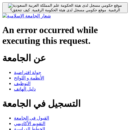
موقع حكومي مسجل لدى هيئة الحكومة
الرقمية.
موقع حكومي مسجل لدى هيئة الحكومة الرقمية.
كيف تتحقق؟
An error occurred while
executing this request.
عن الجامعة
جولة افتراضية
الأنظمة و اللوائح
التوظيف
دليل الهاتف
التسجيل في الجامعة
القبول فى الجامعة
التقويم الأكاديمي
الخطط الدراسية