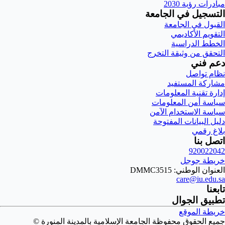
مبادرات رؤية 2030
التسجيل في الجامعة
القبول في الجامعة
التقويم الأكاديمي
الخطط الدراسية
التحقق من وثيقة التخرج
دعم فني
نظام تواصل
مشاركة المستفيد
إدارة تقنية المعلومات
سياسة أمن المعلومات
سياسة الاستخدام الآمن
دليل البيانات المفتوحة
بلاغ رقمي
اتصل بنا
920022042
خريطة جوجل
العنوان الوطني: DMMC3515
care@iu.edu.sa
تابعنا
تطبيق الجوال
خريطة الموقع
جميع الحقوق محفوظة الجامعة الإسلامية بالمدينة المنورة ©