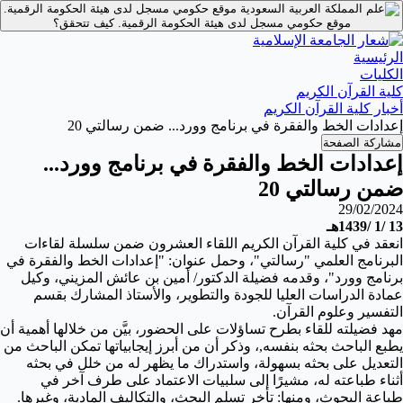
موقع حكومي مسجل لدى هيئة الحكومة الرقمية.
موقع حكومي مسجل لدى هيئة الحكومة الرقمية.
كيف تتحقق؟
الرئيسية
الكليات
كلية القرآن الكريم
أخبار كلية القرآن الكريم
إعدادات الخط والفقرة في برنامج وورد... ضمن رسالتي 20
مشاركة الصفحة
إعدادات الخط والفقرة في برنامج وورد...
ضمن رسالتي 20
29/02/2024
13 /1 /1439هـ
انعقد في كلية القرآن الكريم اللقاء العشرون ضمن سلسلة لقاءات
البرنامج العلمي "رسالتي"، وحمل عنوان: "إعدادات الخط والفقرة في
برنامج وورد"، وقدمه فضيلة الدكتور/ أمين بن عائش المزيني، وكيل
عمادة الدراسات العليا للجودة والتطوير، والأستاذ المشارك بقسم
التفسير وعلوم القرآن.
مهد فضيلته للقاء بطرح تساؤلات على الحضور، بيَّن من خلالها أهمية أن
يطبع الباحث بحثه بنفسه,، وذكر أن من أبرز إيجابياتها تمكن الباحث من
التعديل على بحثه بسهولة، واستدراك ما يظهر له من خلل في بحثه
أثناء طباعته له، مشيرًا إلى سلبيات الاعتماد على طرف آخر في
طباعة البحوث، ومنها: تأخر تسلم البحث، والتكاليف المادية، وغيرها.