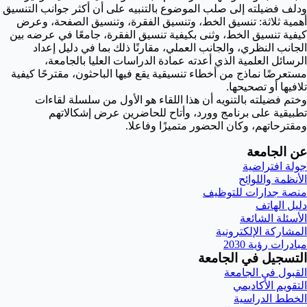
ودلف فضيلته إلى صلب الموضوع بالتنبيه على أن أكثر جوانب التنسيق
أهمية ثلاثة: تنسيق الخط، وتنسيق الفقرة، وتنسيق الصفحة، وعرض
كيفية تنسيق الخط، وثنى بكيفية تنسيق الفقرة، جامعًا في عرضه بين
الجانب النظري، والجانب العملي، مقارنًا ذلك بما في دليل إعداد
الرسائل العلمية الذي أعدته عمادة الدراسات العليا بالجامعة،
مستعرضًا نماذج من أخطاء تنسيقية يقع فيها الباحثون، مقترحًا كيفية
تلافيها أو تصحيحها.
وختم فضيلته بالتنويه أن هذا اللقاء هو الأول من سلسلة لقاءات
تطبيقية على برنامج وورد، وأتاح للحاضرين عرض إشكالاتهم
ومقترحاتهم، وكان الحضور متميزًا وفاعلا.
عن الجامعة
جولة افتراضية
الأنظمة واللوائح
منصة جدارات للتوظيف
دليل الهاتف
الأسئلة الشائعة
المشاركة الإلكترونية
مبادرات رؤية 2030
التسجيل في الجامعة
القبول في الجامعة
التقويم الأكاديمي
الخطط الدراسية