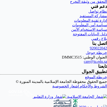
التحقق من وثيقة التخرج
دعم فني
نظام تواصل
مشاركة المستفيد
إدارة تقنية المعلومات
سياسة أمن المعلومات
سياسة الاستخدام الآمن
دليل البيانات المفتوحة
بلاغ رقمي
اتصل بنا
920022042
خريطة جوجل
العنوان الوطني: DMMC3515
care@iu.edu.sa
تابعنا
تطبيق الجوال
خريطة الموقع
جميع الحقوق محفوظة الجامعة الإسلامية بالمدينة المنورة ©
الشروط والأحكام
إشعار الخصوصية