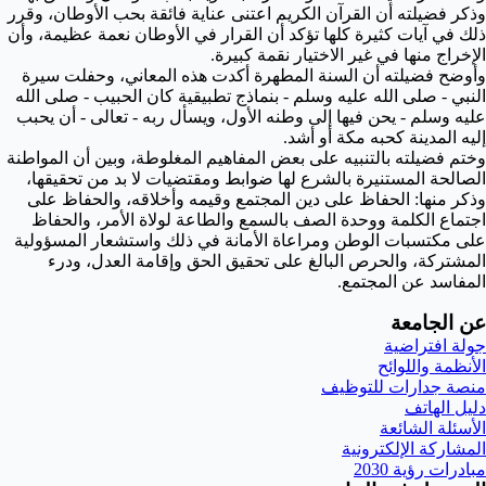
وذكر فضيلته أن القرآن الكريم اعتنى عناية فائقة بحب الأوطان، وقرر
ذلك في آيات كثيرة كلها تؤكد أن القرار في الأوطان نعمة عظيمة، وأن
الإخراج منها في غير الاختيار نقمة كبيرة.
وأوضح فضيلته أن السنة المطهرة أكدت هذه المعاني، وحفلت سيرة
النبي - صلى الله عليه وسلم - بنماذج تطبيقية كان الحبيب - صلى الله
عليه وسلم - يحن فيها إلى وطنه الأول، ويسأل ربه - تعالى - أن يحبب
إليه المدينة كحبه مكة أو أشد.
وختم فضيلته بالتنبيه على بعض المفاهيم المغلوطة، وبين أن المواطنة
الصالحة المستنيرة بالشرع لها ضوابط ومقتضيات لا بد من تحقيقها،
وذكر منها: الحفاظ على دين المجتمع وقيمه وأخلاقه، والحفاظ على
اجتماع الكلمة ووحدة الصف بالسمع والطاعة لولاة الأمر، والحفاظ
على مكتسبات الوطن ومراعاة الأمانة في ذلك واستشعار المسؤولية
المشتركة، والحرص البالغ على تحقيق الحق وإقامة العدل، ودرء
المفاسد عن المجتمع.
عن الجامعة
جولة افتراضية
الأنظمة واللوائح
منصة جدارات للتوظيف
دليل الهاتف
الأسئلة الشائعة
المشاركة الإلكترونية
مبادرات رؤية 2030