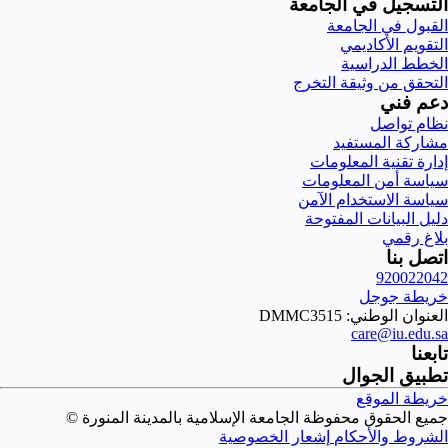
التسجيل في الجامعة
القبول في الجامعة
التقويم الأكاديمي
الخطط الدراسية
التحقق من وثيقة التخرج
دعم فني
نظام تواصل
مشاركة المستفيد
إدارة تقنية المعلومات
سياسة أمن المعلومات
سياسة الاستخدام الآمن
دليل البيانات المفتوحة
بلاغ رقمي
اتصل بنا
920022042
خريطة جوجل
العنوان الوطني: DMMC3515
care@iu.edu.sa
تابعنا
تطبيق الجوال
خريطة الموقع
جميع الحقوق محفوظة الجامعة الإسلامية بالمدينة المنورة ©
الشروط والأحكام
إشعار الخصوصية