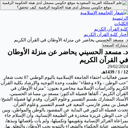
موقع حكومي مسجل لدى هيئة الحكومة الرقمية.
موقع حكومي مسجل لدى هيئة الحكومة الرقمية.
كيف تتحقق؟
الرئيسية
الكليات
كلية القرآن الكريم
أخبار كلية القرآن الكريم
د. مسعد الحسيني يحاضر عن منزلة الأوطان في القرآن الكريم
مشاركة الصفحة
د. مسعد الحسيني يحاضر عن منزلة الأوطان
في القرآن الكريم
29/02/2024
12
/ 1 / 1439هـ
ضمن فعاليات احتفاء الجامعة الإسلامية باليوم الوطني 87 تحت شعار
"حب الوطن - ولاء وعطاء" نظمت وحدة التوجيه والإرشاد بكلية القرآن
الكريم والدراسات الإسلامية محاضرة بعنون: "منزلة الأوطان في
القرآن الكريم"، ألقاها فضيلة الدكتور/ مسعد بن مساعد الحسيني،
الأستاذ المشارك بقسم التفسير وعلوم القرآن، وقدم لها فضيلة الشيخ/
فيصل بن معتز فارسي، المعيد في قسم التفسير وعلوم القرآن.
تحدث فضيلة الدكتور في البداية عن المقصود بالوطن والمواطن، وبين
أن حب الوطن غريزة متجذرة في الطبيعة الإنسانية، وأن الإسلام جاء
بمراعاة الغرائز الإنسانية وتقويمها وتكميلها، ولم يأت بإقصائها ونبذها،
واستحضر عناية الحكماء والشعراء بالتنويه بحب الأوطان والتعلق بها.