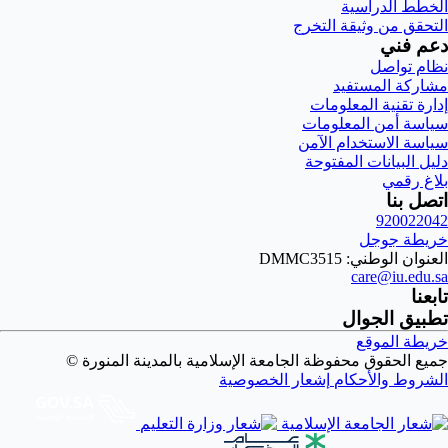
الخطط الدراسية
التحقق من وثيقة التخرج
دعم فني
نظام تواصل
مشاركة المستفيد
إدارة تقنية المعلومات
سياسة أمن المعلومات
سياسة الاستخدام الآمن
دليل البيانات المفتوحة
بلاغ رقمي
اتصل بنا
920022042
خريطة جوجل
العنوان الوطني: DMMC3515
care@iu.edu.sa
تابعنا
تطبيق الجوال
خريطة الموقع
جميع الحقوق محفوظة الجامعة الإسلامية بالمدينة المنورة ©
الشروط والأحكام
إشعار الخصوصية