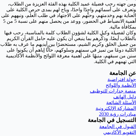
ومن جهته رحب فضيلة عميد الكلية بهذه الفئة العزيزة من الطلاب،
وتعرف على أسمائهم واحدًا واحدًا، وباح لهم بمدى حرص الكلية على
العناية بهم وخدمتهم، وحثَّهم على الاجتهاد في طلب العلم، ونبههم على
أهمية الانضباط في الحضور، ووعد من يحصل منهم على نسبة 5 من 5
بمكافأة مالية.
وكان لفضيلة وكيل الكلية لشؤون الطلاب كلمة بالمناسبة، رحب فيها
بالطلاب أيضًا، وذكّرهم بما ينبغي أن يكون عليه حامل القرآن الكريم
من جميل الخلق وكريم الشيم، مستحضرًا بين أيديهم ما عرف به طلاب
الكلية دومًا من تميز في سمتهم وسلوكهم، حاثًّا إياهم أن يكونوا على
سنن من سبقهم، منبهًا على أهمية معرفة اللوائح والأنظمة الأكاديمية
التي تهمهم في الكلية.
عن الجامعة
جولة افتراضية
الأنظمة واللوائح
منصة جدارات للتوظيف
دليل الهاتف
الأسئلة الشائعة
المشاركة الإلكترونية
مبادرات رؤية 2030
التسجيل في الجامعة
القبول في الجامعة
التقويم الأكاديمي