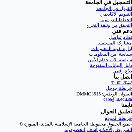
التسجيل في الجامعة
القبول في الجامعة
التقويم الأكاديمي
الخطط الدراسية
التحقق من وثيقة التخرج
دعم فني
نظام تواصل
مشاركة المستفيد
إدارة تقنية المعلومات
سياسة أمن المعلومات
سياسة الاستخدام الآمن
دليل البيانات المفتوحة
بلاغ رقمي
اتصل بنا
920022042
خريطة جوجل
العنوان الوطني: DMMC3515
care@iu.edu.sa
تابعنا
تطبيق الجوال
خريطة الموقع
جميع الحقوق محفوظة الجامعة الإسلامية بالمدينة المنورة ©
الشروط والأحكام
إشعار الخصوصية