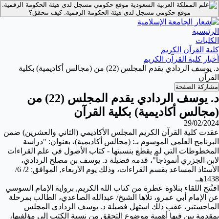
موقع حكومي مسجل لدى هيئة الحكومة الرقمية.
موقع حكومي مسجل لدى هيئة الحكومة الرقمية.
كيف تتحقق؟
الرئيسية
الكليات
كلية القرآن الكريم
أخبار كلية القرآن الكريم
د. يوسف الردادي يقدم المجلس (22) من (مجالس أكاديمية) بكلية
القرآن
مشاركة الصفحة
د. يوسف الردادي يقدم المجلس (22) من
(مجالس أكاديمية) بكلية القرآن
29/02/2024
عقدت كلية القرآن الكريم المجلس الأكاديمي (الثاني والعشرين) ضمن
البرنامج العلمي الموسوم بـ: (مجالس أكاديمية)، بعنوان: "دراسة
المخطوطات التي لم يقطع بنسبتها - كتاب الأصول في علم القراءات
لابن الجزري أنموذجاً"، قدمه فضيلة د. يوسف بن مصلح الردادي،
الأستاذ المساعد بقسم القراءات، وذلك يوم الأربعاء, الموافق: 2/ 6/
1438هـ.
افتُتح اللقاء بتلاوة عطرة من كتاب الله الكريم, برواية الإمام السوسي
عن الإمام أبي عمرو، تلاها الشيخ/ عبدالله الصاعدي، الطالب بمرحلة
الماجستير، عقب ذلك استهل فضيلة د. يوسف الردادي المجلس
بمقدمة بين فيها أهمية موضوع التحقق من نسبة الكتب إلى مؤلفيها،