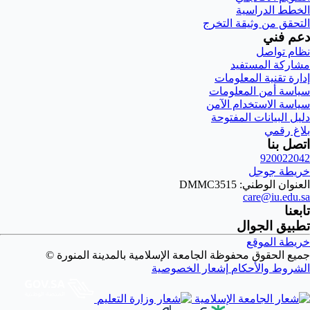
الخطط الدراسية
التحقق من وثيقة التخرج
دعم فني
نظام تواصل
مشاركة المستفيد
إدارة تقنية المعلومات
سياسة أمن المعلومات
سياسة الاستخدام الآمن
دليل البيانات المفتوحة
بلاغ رقمي
اتصل بنا
920022042
خريطة جوجل
العنوان الوطني: DMMC3515
care@iu.edu.sa
تابعنا
تطبيق الجوال
خريطة الموقع
جميع الحقوق محفوظة الجامعة الإسلامية بالمدينة المنورة ©
الشروط والأحكام
إشعار الخصوصية