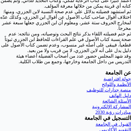
اعتمد كثيراً على كتاب الرعاية لمكي، وكتاب التحديد للداني, ولم يُضَمِّن
كتابه أي قرينة يمكن من خلالها معرفة المؤلف.
ثم استشهد فضيلته بدلائل على عدم صحة النسبة لابن الجزري، ومنها:
اختلاف أقوال صاحب كتاب الأصول عن أقوال ابن الجزري، وكذلك عدّه
لمخارج الحروف ستة عشر، ومعلوم أن ابن الجزري جعلها سبعة عشر
مخرجا.
ثم ختم فضيلته اللقاء بذكر نتائج البحث وتوصياته، ومن نتائجه: عدم
صحة نسبة كتاب الأصول في علم القراءات للحافظ ابن الجزري ثبوتاً
قطعياً، فيبقى على أصله غير منسوب، وعدم تضمن كتاب الأصول على
دليل يدل على أنه لابن الجزري، لا من قريب ولا من بعيد.
وقد شهد المجلس حضور عدد من أصحاب الفضيلة أعضاء هيئة
التدريس من داخل الجامعة وخارجها، وجمع من طلاب الكلية.
عن الجامعة
جولة افتراضية
الأنظمة واللوائح
منصة جدارات للتوظيف
دليل الهاتف
الأسئلة الشائعة
المشاركة الإلكترونية
مبادرات رؤية 2030
التسجيل في الجامعة
القبول في الجامعة
التقويم الأكاديمي