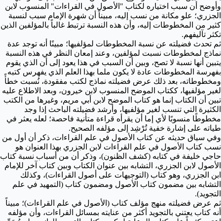
وأوضح أن سبب اختياره لكتاب "الأصول في القراءات" المنسوب لابن
الجزري؛ علو مكانة من نسب إليه، مبيناً أن شهرة الإمام سبب لنسبة
كثير من المخطوطات إليه، وأن هذه النسبة ترتبط غالباً بالمؤلفين الذين
تكثر تآليفهم.
ثم تحدث فضيلته عن نسبة المخطوطات لمؤلفيها؛ مبينًا أنه توجد عدة
نماذج لمخطوطات نسبت لمؤلفين، وعند إمعان النظر في هذه النسبة
يتبين أنها نسبة لا تصح، وبين أن السبب في هذا يعود إلى أن الذي يقوم
بفهرسة المخطوطات عادة لا يكون ملما بهذا العلم الذي يفهرس كتبه
ومخطوطاته، بعد ذلك عرض فضيلته نماذج لكتب مفقودة، نُسبت خطأً
لغير مؤلفيها، ككتاب الموضح المنسوب لابن خيرون، وبعد الاطلاع عليه
تبين أن الكتاب إنما هو كتاب الموضح لابن أبي مريم، وغيرها من الكتب
الكثيرة التي تنسب لغير مؤلفيها، وأرشد فضيلته الباحث إذا وجد
مخطوطًا منسوبًا لأي إما أن يقرأه قراءة متأنية فاحصة؛ لعله يعثر في
طياته على إشارة خفية تُرْشِد إلى مؤلفه الصحيح.
وفي سياق حديثه عن كتاب الأصول في علم القراءات، ذكر أن أول من
نسب كتاب الأصول في علم القراءات لابن الجزري بهذا العنوان هو
حاجي خليفة في كتابه (كشف الظنون)، وذكر أن من أسباب نسبة كتاب
الأصول لابن الجزري، التشابه بين عنوان الكتاب وبين كتاب آخر للإمام
ابن الجزري، وهو كتاب (التوجيهات على أصول القراءات)، وكذلك
التشابه بين مضمون كتاب الأصول ومضمون كتاب (التمهيد في علم
التجويد).
ثم عرض فضيلته منهج مؤلف كتاب (الأصول في علم القراءات)؛ مبيناً
أنه كتاب يعتني بالتجويد أكثر من عنايته بمسائل القراءات، وأن مؤلفه