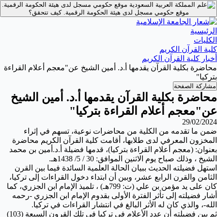
موقع حكومي مسجل لدى هيئة الحكومة الرقمية.
موقع حكومي مسجل لدى هيئة الحكومة الرقمية.
كيف تتحقق؟
الرئيسية
الكليات
كلية القرآن الكريم
أخبار كلية القرآن الكريم
محاضرة بكلية القرآن يقدمها أ.د. أمين الشيخ عن"معجم أعلام القراءة
بتركيا"
مشاركة الصفحة
محاضرة بكلية القرآن يقدمها أ.د. أمين الشيخ
عن"معجم أعلام القراءة بتركيا"
29/02/2024
ضمن ما تقدمه من الكلية من محاضرات نوعية، تسهم في إثراء
المخزون المعرفي لدى طلابها، أقامت كلية القرآن الكريم محاضرة
بعنوان: (معجم أعلام القراءة بتركيا)، قدمها فضيلة أ.د.أمين بن محمد
الشيخ ، وذلك صباح يوم الاثنين الموافق: 30 / 5/ 1438هـ.
استهل فضيلته الحديث ببيان الحالة العلمية السائدة فيما بين القرن
الثامن والقرن الرابع عشر، وبين أن ابتداء دخول القراءات إلى تركيا،
كان على يد مؤمن بن علي (ت: 799هـ) ، تلميذ الإمام ابن الجزري، كما
أشار فضيلته إلى تأثر الفترة الأولى بقدوم الإمام ابن الجزري -رحمه
الله-، والذي كان له الأثر البالغ في انتشار القراءات في تركيا.
ثم بين فضيلته أن عدد الأعلام في تركيا في تلك القرون السبعة (103)