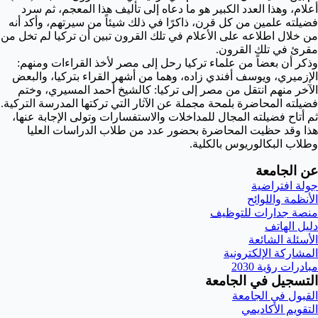
أعلام، وهذا العدد الكبير هو ما دعاه إلى تأليف هذا المعجم، ثم سرد
فضيلته علمين من كل قرن، ذاكرًا في ذلك شيئاً من سيرتهم، وأكد أنه
من خلال اطلاعه على الأعلام في تلك القرون تبين أن تركيا لم تخل من
مقرئ في تلك القرون.
وذكر أن بعضاً من علماء تركيا رحل إلى مصر لأخذ القراءات ومنهم:
الإزميري، ويوسف أفندي زاده، وهما من أشهر القراء بتركيا، والبعض
الآخر منهم انتقل من مصر إلى تركيا: كالشيخ أحمد المسيري، وختم
فضيلته المحاضرة بلمحة مجملة عن الآثار التي تركتها المدرسة التركية.
ثم أتاح فضيلته المجال للمداخلات والاستفسارات وتولى الإجابة عنها،
هذا وقد حظيت المحاضرة بحضور عدد من طلاب الدراسات العليا
وطلاب البكالوريوس بالكلية.
عن الجامعة
جولة افتراضية
الأنظمة واللوائح
منصة جدارات للتوظيف
دليل الهاتف
الأسئلة الشائعة
المشاركة الإلكترونية
مبادرات رؤية 2030
التسجيل في الجامعة
القبول في الجامعة
التقويم الأكاديمي