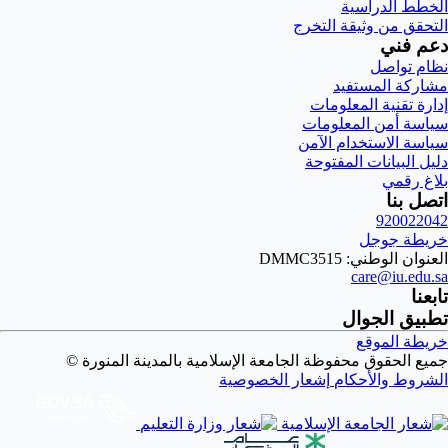
الخطط الدراسية
التحقق من وثيقة التخرج
دعم فني
نظام تواصل
مشاركة المستفيد
إدارة تقنية المعلومات
سياسة أمن المعلومات
سياسة الاستخدام الآمن
دليل البيانات المفتوحة
بلاغ رقمي
اتصل بنا
920022042
خريطة جوجل
العنوان الوطني: DMMC3515
care@iu.edu.sa
تابعنا
تطبيق الجوال
خريطة الموقع
جميع الحقوق محفوظة الجامعة الإسلامية بالمدينة المنورة ©
الشروط والأحكام
إشعار الخصوصية