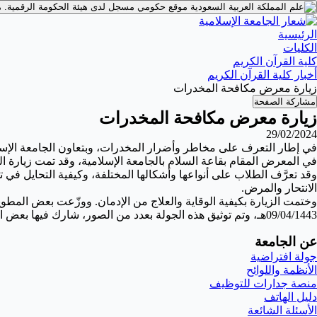
موقع حكومي مسجل لدى هيئة الحكومة الرقمية.
م
الرئيسية
الكليات
كلية القرآن الكريم
أخبار كلية القرآن الكريم
زيارة معرض مكافحة المخدرات
مشاركة الصفحة
زيارة معرض مكافحة المخدرات
29/02/2024
في إطار التعرف على مخاطر وأضرار المخدرات، وبتعاون الجامعة الإسلام
في المعرض المقام بقاعة السلام بالجامعة الإسلامية، وقد تمت زيارة 
وقد تعرَّف الطلاب على أنواعها وأشكالها المختلفة، وكيفية التحايل ف
الانتحار والمرض.
وختمت الزيارة بكيفية الوقاية والعلاج من الإدمان. ووزّعت بعض المطو
09/04/1443هـ، وتم توثيق هذه الجولة بعدد من الصور، شارك فيها بعض الطلاب بإبداء رأيهم، وشكرهم للقائمين على هذه الفعاليات.
عن الجامعة
جولة افتراضية
الأنظمة واللوائح
منصة جدارات للتوظيف
دليل الهاتف
الأسئلة الشائعة