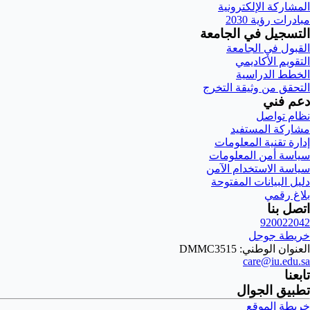
المشاركة الإلكترونية
مبادرات رؤية 2030
التسجيل في الجامعة
القبول في الجامعة
التقويم الأكاديمي
الخطط الدراسية
التحقق من وثيقة التخرج
دعم فني
نظام تواصل
مشاركة المستفيد
إدارة تقنية المعلومات
سياسة أمن المعلومات
سياسة الاستخدام الآمن
دليل البيانات المفتوحة
بلاغ رقمي
اتصل بنا
920022042
خريطة جوجل
العنوان الوطني: DMMC3515
care@iu.edu.sa
تابعنا
تطبيق الجوال
خريطة الموقع