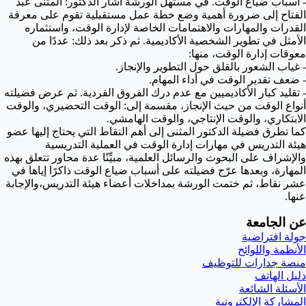
- أسباب ضياع الوقت. في مستهل الورشة أشار الدكتور: المثنى عبد
الفتاح إلى ضرورة أهمية وضع خطة عمل مستقبلية تقوم على معرفة
القدرات والمهارات والاهتمامات الخاصة لإدارة الوقت، واستثماره
الأمثل في تطوير الشخصية الأكاديمية. ثم ذكر بعد ذلك: عددًا من
معوقات إدارة الوقت، منها:
- غياب الشعور بالقلق حول التطوير والإنجاز.
- ضعف تقدير الوقت في أداء المهام.
- تقليد كبار الأكاديميين مع عدم درك الفروق الفردية. ثم عرض فضيلته
أنواع الوقت من حيث الإنجاز، مقسمة إلى: الوقت التحضيري، والوقت
الابتكاري، والوقت الإنتاجي، والوقت الهامشي.
كما تطرق فضيلة الدكتور المثنى إلى أهم النقاط التي يحتاج إليها عضو
هيئة التدريس في مهارات إدارة الوقت في العملية التدريسية
والإشراف على البحوث والرسائل العلمية، مبيِّنًا عدة محاور تتعلق بهذه
المهارة، وبعدها عرّج فضيلته على أسباب ضياع الوقت ذاكرًا إياها في
عشر نقاط، ثم ختمت الورشة بمداخلات أعضاء هيئة التدريس،والإجابة
عنها.
عن الجامعة
جولة افتراضية
الأنظمة واللوائح
منصة جدارات للتوظيف
دليل الهاتف
الأسئلة الشائعة
المشاركة الإلكترونية