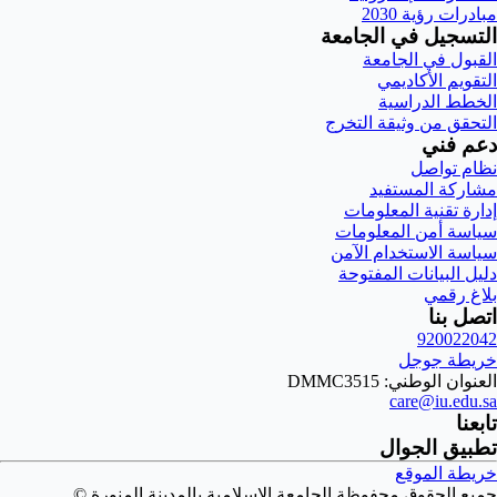
مبادرات رؤية 2030
التسجيل في الجامعة
القبول في الجامعة
التقويم الأكاديمي
الخطط الدراسية
التحقق من وثيقة التخرج
دعم فني
نظام تواصل
مشاركة المستفيد
إدارة تقنية المعلومات
سياسة أمن المعلومات
سياسة الاستخدام الآمن
دليل البيانات المفتوحة
بلاغ رقمي
اتصل بنا
920022042
خريطة جوجل
العنوان الوطني: DMMC3515
care@iu.edu.sa
تابعنا
تطبيق الجوال
خريطة الموقع
جميع الحقوق محفوظة الجامعة الإسلامية بالمدينة المنورة ©