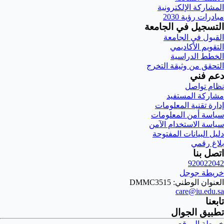
المشاركة الإلكترونية
مبادرات رؤية 2030
التسجيل في الجامعة
القبول في الجامعة
التقويم الأكاديمي
الخطط الدراسية
التحقق من وثيقة التخرج
دعم فني
نظام تواصل
مشاركة المستفيد
إدارة تقنية المعلومات
سياسة أمن المعلومات
سياسة الاستخدام الآمن
دليل البيانات المفتوحة
بلاغ رقمي
اتصل بنا
920022042
خريطة جوجل
العنوان الوطني: DMMC3515
care@iu.edu.sa
تابعنا
تطبيق الجوال
خريطة الموقع